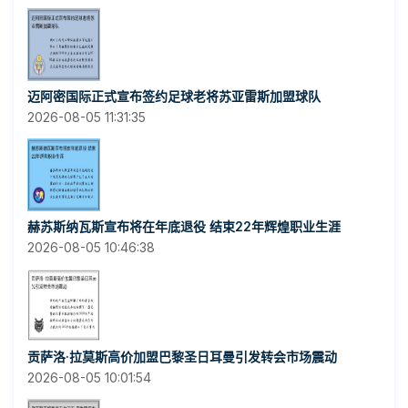
迈阿密国际正式宣布签约足球老将苏亚雷斯加盟球队
2026-08-05 11:31:35
赫苏斯纳瓦斯宣布将在年底退役 结束22年辉煌职业生涯
2026-08-05 10:46:38
贡萨洛·拉莫斯高价加盟巴黎圣日耳曼引发转会市场震动
2026-08-05 10:01:54