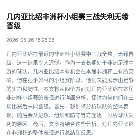
几内亚比绍非洲杯小组赛三战失利无缘
晋级
2026-05-26 15:25:36
几内亚比绍在最近的非洲杯小组赛中三战全败，无缘晋
级，这一结果令人遗憾。作为一支长期处于非洲足球中
游的球队，几内亚比绍本有机会在本届非洲杯上有所突
破，但在强手如林的小组赛阶段，他们未能展示出足够
的实力和韧性。本文将从四个方面对几内亚比绍在本届
非洲杯小组赛的表现进行详细分析，探讨为何他们在三
场比赛后未能晋级。首先，我们将分析球队的整体表
现，随后会从进攻、组织和防守等方面逐一分析球队失
利的原因。最后，文章将结合这些分析，对几内亚比绍
在非洲杯的整体表现进行总结和反思。