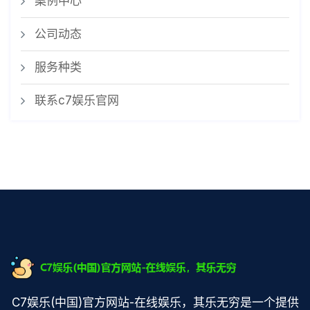
案例中心
公司动态
服务种类
联系c7娱乐官网
C7娱乐(中国)官方网站-在线娱乐，其乐无穷是一个提供