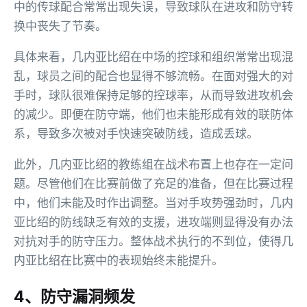
中的传球配合常常出现失误，导致球队在进攻和防守转
换中丧失了节奏。
具体来看，几内亚比绍在中场的控球和组织常常出现混
乱，球员之间的配合也显得不够流畅。在面对强大的对
手时，球队很难保持足够的控球率，从而导致进攻机会
的减少。即便在防守端，他们也未能形成有效的联防体
系，导致多次被对手快速突破防线，造成丢球。
此外，几内亚比绍的教练组在战术布置上也存在一定问
题。尽管他们在比赛前做了充足的准备，但在比赛过程
中，他们未能及时作出调整。当对手攻势强劲时，几内
亚比绍的防线缺乏有效的支援，进攻端则显得没有办法
对抗对手的防守压力。整体战术执行的不到位，使得几
内亚比绍在比赛中的表现始终未能提升。
4、防守漏洞频发