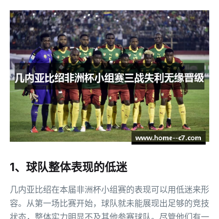
1、球队整体表现的低迷
几内亚比绍在本届非洲杯小组赛的表现可以用低迷来形
容。从第一场比赛开始，球队就未能展现出足够的竞技
状态，整体实力明显不及其他参赛球队。尽管他们有一