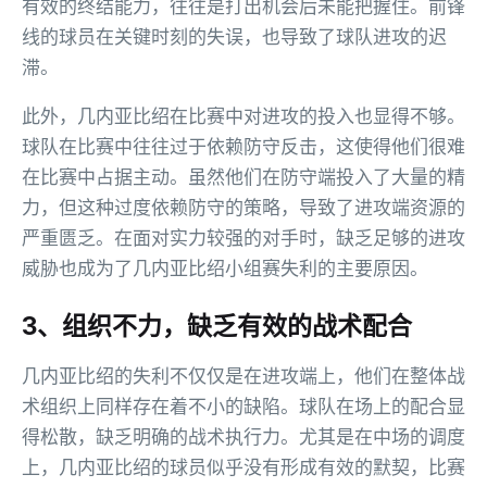
有效的终结能力，往往是打出机会后未能把握住。前锋
线的球员在关键时刻的失误，也导致了球队进攻的迟
滞。
此外，几内亚比绍在比赛中对进攻的投入也显得不够。
球队在比赛中往往过于依赖防守反击，这使得他们很难
在比赛中占据主动。虽然他们在防守端投入了大量的精
力，但这种过度依赖防守的策略，导致了进攻端资源的
严重匮乏。在面对实力较强的对手时，缺乏足够的进攻
威胁也成为了几内亚比绍小组赛失利的主要原因。
3、组织不力，缺乏有效的战术配合
几内亚比绍的失利不仅仅是在进攻端上，他们在整体战
术组织上同样存在着不小的缺陷。球队在场上的配合显
得松散，缺乏明确的战术执行力。尤其是在中场的调度
上，几内亚比绍的球员似乎没有形成有效的默契，比赛