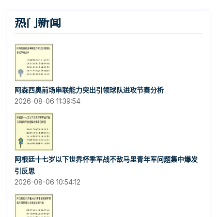
热门新闻
阿森西奥前场串联能力突出引领球队进攻节奏分析
2026-08-06 11:39:54
阿根廷十七岁以下世界杯季军战不敌马里青年军问题集中爆发
引反思
2026-08-06 10:54:12