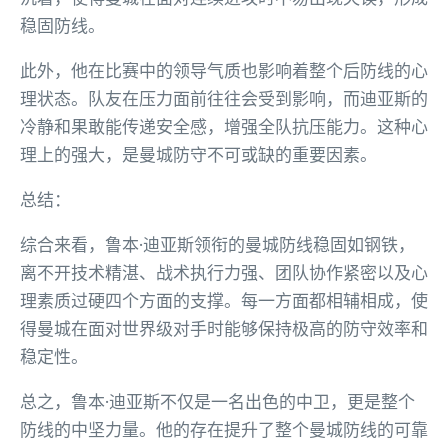
稳固防线。
此外，他在比赛中的领导气质也影响着整个后防线的心
理状态。队友在压力面前往往会受到影响，而迪亚斯的
冷静和果敢能传递安全感，增强全队抗压能力。这种心
理上的强大，是曼城防守不可或缺的重要因素。
总结：
综合来看，鲁本·迪亚斯领衔的曼城防线稳固如钢铁，
离不开技术精湛、战术执行力强、团队协作紧密以及心
理素质过硬四个方面的支撑。每一方面都相辅相成，使
得曼城在面对世界级对手时能够保持极高的防守效率和
稳定性。
总之，鲁本·迪亚斯不仅是一名出色的中卫，更是整个
防线的中坚力量。他的存在提升了整个曼城防线的可靠