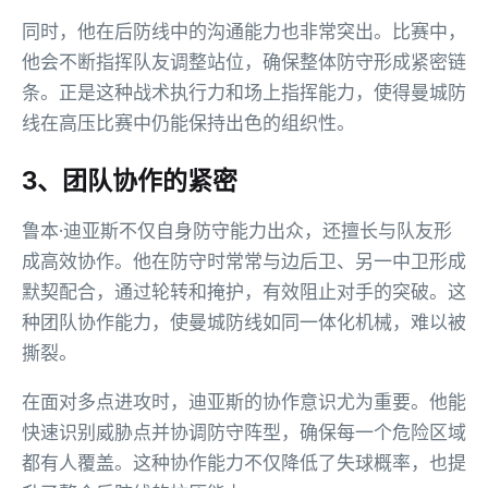
同时，他在后防线中的沟通能力也非常突出。比赛中，
他会不断指挥队友调整站位，确保整体防守形成紧密链
条。正是这种战术执行力和场上指挥能力，使得曼城防
线在高压比赛中仍能保持出色的组织性。
3、团队协作的紧密
鲁本·迪亚斯不仅自身防守能力出众，还擅长与队友形
成高效协作。他在防守时常常与边后卫、另一中卫形成
默契配合，通过轮转和掩护，有效阻止对手的突破。这
种团队协作能力，使曼城防线如同一体化机械，难以被
撕裂。
在面对多点进攻时，迪亚斯的协作意识尤为重要。他能
快速识别威胁点并协调防守阵型，确保每一个危险区域
都有人覆盖。这种协作能力不仅降低了失球概率，也提