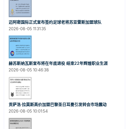
迈阿密国际正式宣布签约足球老将苏亚雷斯加盟球队
2026-08-05 11:31:35
赫苏斯纳瓦斯宣布将在年底退役 结束22年辉煌职业生涯
2026-08-05 10:46:38
贡萨洛·拉莫斯高价加盟巴黎圣日耳曼引发转会市场震动
2026-08-05 10:01:54