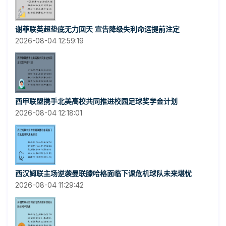
谢菲联英超垫底无力回天 宣告降级失利命运提前注定
2026-08-04 12:59:19
西甲联盟携手北美高校共同推进校园足球奖学金计划
2026-08-04 12:18:01
西汉姆联主场逆袭曼联滕哈格面临下课危机球队未来堪忧
2026-08-04 11:29:42