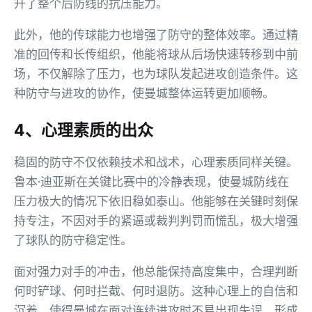
升了整个后防线的抗压能力。
此外，他的传球能力也增强了防守的整体效率。通过精
准的回传和长传组织，他能将球从后场快速转移到中前
场，不仅解除了压力，也为球队发起进攻创造条件。这
种防守与进攻的协作，使曼城整体运转更加顺畅。
4、心理素质的出众
稳固的防守不仅依赖技术和战术，心理素质同样关键。
鲁本·迪亚斯在关键比赛中的冷静表现，使曼城防线在
压力极大的情况下依旧稳如泰山。他能够在关键时刻保
持专注，不因对手的紧逼或裁判判罚而慌乱，极大增强
了球队的防守稳定性。
面对强力对手的冲击，他总能保持高度集中，合理判断
何时铲球、何时拦截、何时退防。这种心理上的自信和
沉着，使得曼城在面对连续进攻时不易出现失误，形成