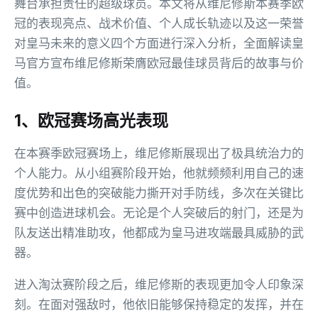
舞台承担责任的超级球员。本文将从维尼修斯本赛季欧
冠的表现亮点、战术价值、个人成长轨迹以及这一荣誉
对皇马未来的意义四个方面进行深入分析，全面解读皇
马官方宣布维尼修斯荣膺欧冠最佳球员背后的故事与价
值。
1、欧冠赛场高光表现
在本赛季欧冠赛场上，维尼修斯展现出了极具统治力的
个人能力。从小组赛阶段开始，他就频频利用自己的速
度优势和出色的突破能力撕开对手防线，多次在关键比
赛中创造进球机会。无论是个人突破后的射门，还是为
队友送出精准助攻，他都成为皇马进攻端最具威胁的武
器。
进入淘汰赛阶段之后，维尼修斯的表现更加令人印象深
刻。在面对强敌时，他依旧能够保持稳定的发挥，并在