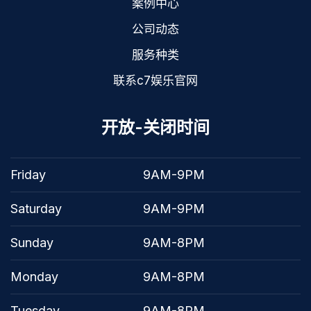
案例中心
公司动态
服务种类
联系c7娱乐官网
开放-关闭时间
Friday
9AM-9PM
Saturday
9AM-9PM
Sunday
9AM-8PM
Monday
9AM-8PM
Tuesday
9AM-8PM