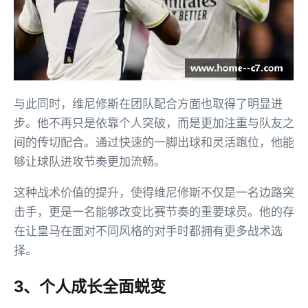
与此同时，维尼修斯在团队配合方面也取得了明显进
步。他不再只是依靠个人突破，而是更加注重与队友之
间的传切配合。通过快速的一脚出球和灵活跑位，他能
够让球队进攻节奏更加流畅。
这种战术价值的提升，使得维尼修斯不仅是一名边路突
击手，更是一名能够改变比赛节奏的重要球员。他的存
在让皇马在面对不同风格的对手时都拥有更多战术选
择。
3、个人成长全面蜕变