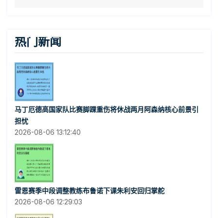
热门新闻
马丁厄德高国家队比赛脚踝重伤将休战两月阿森纳核心前景引
担忧
2026-08-06 13:12:40
雷恩赛季中段调整教练布鲁诺下课朱利安回归掌舵
2026-08-06 12:29:03