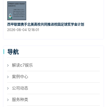
西甲联盟携手北美高校共同推进校园足球奖学金计划
2026-08-04 12:18:01
导航
解读c7娱乐
案例中心
公司动态
服务种类