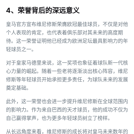
4、荣誉背后的深远意义
皇马官方宣布维尼修斯荣膺欧冠最佳球员，不仅是对他
个人表现的肯定，也代表着俱乐部对其未来的高度期
待。这一荣誉证明他已经成为欧洲足坛最具影响力的年
轻球员之一。
对于皇家马德里来说，这一奖项也象征着球队新一代核
心力量的崛起。随着一些老将逐渐淡出核心阵容，维尼
修斯等年轻球员开始承担更多责任，为球队未来的发展
奠定基础。
此外，这一荣誉也会进一步提升维尼修斯在全球范围内
的影响力。作为来自巴西的天才球员，他的成功不仅为
自己赢得掌声，也为更多年轻球员树立了榜样。
从长远角度来看，维尼修斯的成长将对皇马未来数年的