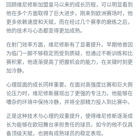
回顾维尼修斯加盟皇马以来的成长历程，可以明显看到
他在多个方面取得了巨大进步。刚来到欧洲赛场时，他
更多依赖速度和天赋，而在经过几个赛季的磨练之后，
他的技术与心态都变得更加成熟。
在射门效率方面，维尼修斯有了显著提升。早期他曾因
为临门一脚不够稳定而受到质疑，但通过不断训练和比
赛积累，他逐渐提高了把握机会的能力，在关键时刻更
加冷静。
心理层面的成长同样重要。在面对高强度比赛和巨大舆
论压力时，维尼修斯展现出了更强的专注力。他能够在
嘈杂的环境中保持冷静，并将全部精力投入到比赛中。
正是这种技术与心理的双重提升，使得维尼修斯逐渐成
长为能够在欧冠舞台承担责任的球员。如今的他不仅具
备顶级天赋，也拥有成熟球员的稳定表现。