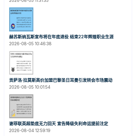
2026-08-05 11:31:35
赫苏斯纳瓦斯宣布将在年底退役 结束22年辉煌职业生涯
2026-08-05 10:46:38
贡萨洛·拉莫斯高价加盟巴黎圣日耳曼引发转会市场震动
2026-08-05 10:01:54
谢菲联英超垫底无力回天 宣告降级失利命运提前注定
2026-08-04 12:59:19