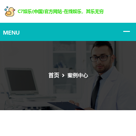
首页
案例中心