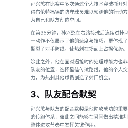
孙兴慜在比赛中多次通过个人技术突破撕开对
得布伦特福德的防守球员难以预测他的行动方
为自己和队友创造空间。
在第35分钟，孙兴慜在右路接球后连续过掉
一动作不仅展示了他的速度与技巧，更体现了
撕裂了对手防线，使热刺在场面上占据优势。
除此之外，他在面对逼抢时的处理球能力也非
队友的位置，选择最佳传球路线。他的个人突
力，为热刺其他球员创造了射门机会。
3、队友配合默契
孙兴慜与队友的配合默契是他助攻成功的重要
的传跑体系，彼此之间能够在瞬间做出精准判
整体进攻节奏中发挥关键作用。