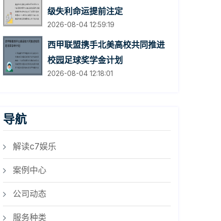
级失利命运提前注定
2026-08-04 12:59:19
西甲联盟携手北美高校共同推进
校园足球奖学金计划
2026-08-04 12:18:01
导航
解读c7娱乐
案例中心
公司动态
服务种类