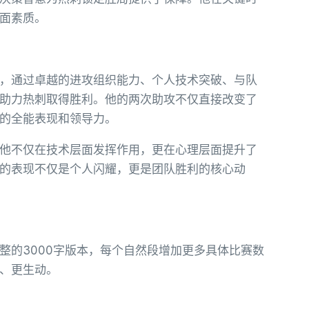
面素质。
，通过卓越的进攻组织能力、个人技术突破、与队
助力热刺取得胜利。他的两次助攻不仅直接改变了
的全能表现和领导力。
他不仅在技术层面发挥作用，更在心理层面提升了
的表现不仅是个人闪耀，更是团队胜利的核心动
整的3000字版本，每个自然段增加更多具体比赛数
、更生动。