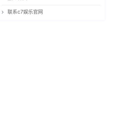
联系c7娱乐官网