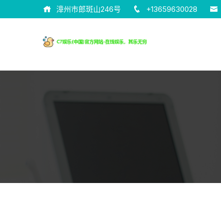
漳州市郎斑山246号
+13659630028