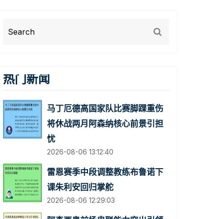
热门新闻
马丁厄德高国家队比赛脚踝重伤
将休战两月阿森纳核心前景引担
忧
2026-08-06 13:12:40
雷恩赛季中段调整教练布鲁诺下
课朱利安回归掌舵
2026-08-06 12:29:03