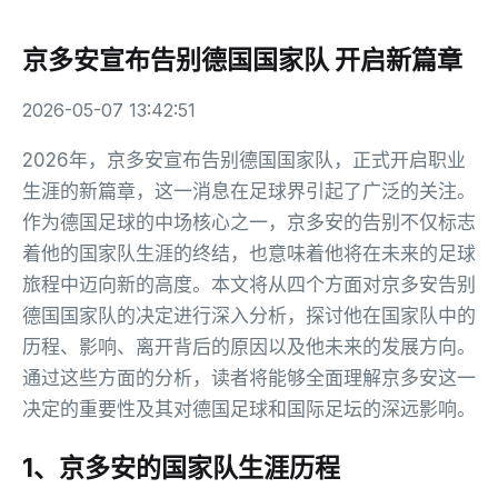
京多安宣布告别德国国家队 开启新篇章
2026-05-07 13:42:51
2026年，京多安宣布告别德国国家队，正式开启职业
生涯的新篇章，这一消息在足球界引起了广泛的关注。
作为德国足球的中场核心之一，京多安的告别不仅标志
着他的国家队生涯的终结，也意味着他将在未来的足球
旅程中迈向新的高度。本文将从四个方面对京多安告别
德国国家队的决定进行深入分析，探讨他在国家队中的
历程、影响、离开背后的原因以及他未来的发展方向。
通过这些方面的分析，读者将能够全面理解京多安这一
决定的重要性及其对德国足球和国际足坛的深远影响。
1、京多安的国家队生涯历程