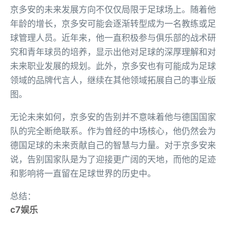
京多安的未来发展方向不仅仅局限于足球场上。随着他
年龄的增长，京多安可能会逐渐转型成为一名教练或足
球管理人员。近年来，他一直积极参与俱乐部的战术研
究和青年球员的培养，显示出他对足球的深厚理解和对
未来职业发展的规划。此外，京多安也有可能成为足球
领域的品牌代言人，继续在其他领域拓展自己的事业版
图。
无论未来如何，京多安的告别并不意味着他与德国国家
队的完全断绝联系。作为曾经的中场核心，他仍然会为
德国足球的未来贡献自己的智慧与力量。对于京多安来
说，告别国家队是为了迎接更广阔的天地，而他的足迹
和影响将一直留在足球世界的历史中。
总结：
c7娱乐