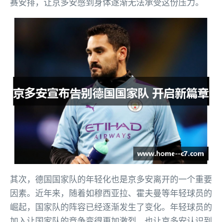
赛安排，让京多安感到身体逐渐无法承受这份压力。
其次，德国国家队的年轻化也是京多安离开的一个重要
因素。近年来，随着如穆西亚拉、霍夫曼等年轻球员的
崛起，国家队的阵容已经逐渐发生了变化。年轻球员的
加入让国家队的竞争变得更加激烈，也让京多安认识到