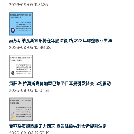
2026-08-05 11:31:35
赫苏斯纳瓦斯宣布将在年底退役 结束22年辉煌职业生涯
2026-08-05 10:46:38
贡萨洛·拉莫斯高价加盟巴黎圣日耳曼引发转会市场震动
2026-08-05 10:01:54
谢菲联英超垫底无力回天 宣告降级失利命运提前注定
2026-08-04 12:59:19