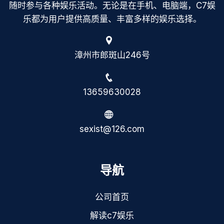
随时参与各种娱乐活动。无论是在手机、电脑端，C7娱
乐都为用户提供高质量、丰富多样的娱乐选择。
漳州市郎斑山246号
13659630028
sexist@126.com
导航
公司首页
解读c7娱乐