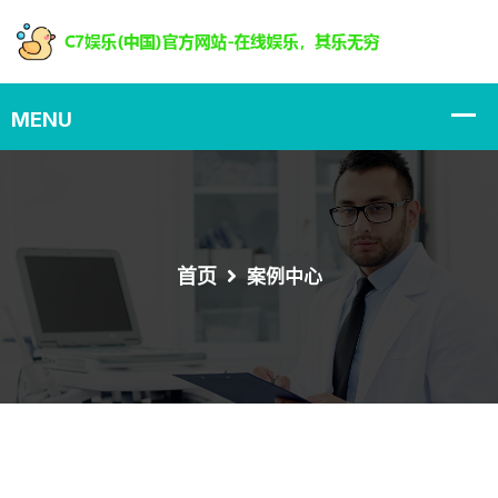
首页
案例中心