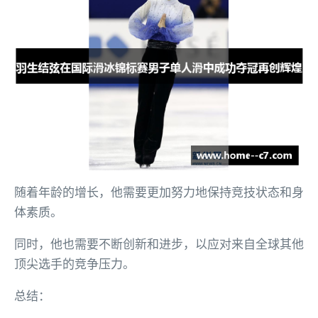
随着年龄的增长，他需要更加努力地保持竞技状态和身
体素质。
同时，他也需要不断创新和进步，以应对来自全球其他
顶尖选手的竞争压力。
总结：