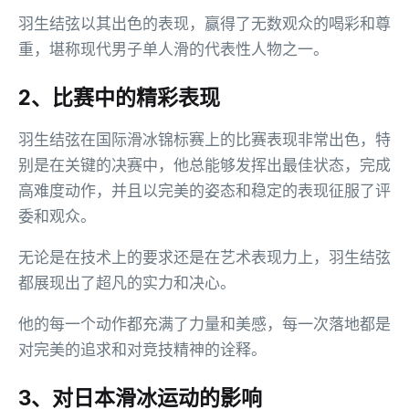
羽生结弦以其出色的表现，赢得了无数观众的喝彩和尊
重，堪称现代男子单人滑的代表性人物之一。
2、比赛中的精彩表现
羽生结弦在国际滑冰锦标赛上的比赛表现非常出色，特
别是在关键的决赛中，他总能够发挥出最佳状态，完成
高难度动作，并且以完美的姿态和稳定的表现征服了评
委和观众。
无论是在技术上的要求还是在艺术表现力上，羽生结弦
都展现出了超凡的实力和决心。
他的每一个动作都充满了力量和美感，每一次落地都是
对完美的追求和对竞技精神的诠释。
3、对日本滑冰运动的影响