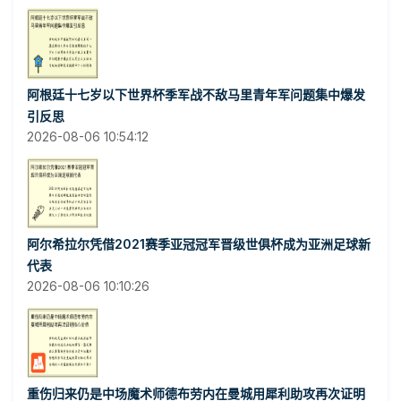
阿根廷十七岁以下世界杯季军战不敌马里青年军问题集中爆发
引反思
2026-08-06 10:54:12
阿尔希拉尔凭借2021赛季亚冠冠军晋级世俱杯成为亚洲足球新
代表
2026-08-06 10:10:26
重伤归来仍是中场魔术师德布劳内在曼城用犀利助攻再次证明