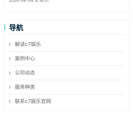
2026-08-04 12:18:01
导航
解读c7娱乐
案例中心
公司动态
服务种类
联系c7娱乐官网