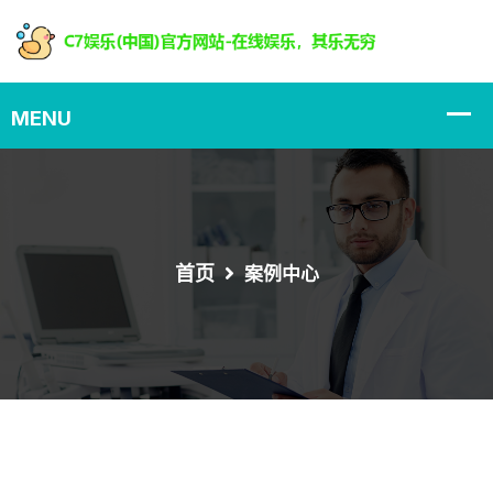
首页
案例中心