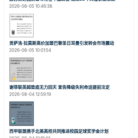
2026-08-05 10:46:38
贡萨洛·拉莫斯高价加盟巴黎圣日耳曼引发转会市场震动
2026-08-05 10:01:54
谢菲联英超垫底无力回天 宣告降级失利命运提前注定
2026-08-04 12:59:19
西甲联盟携手北美高校共同推进校园足球奖学金计划