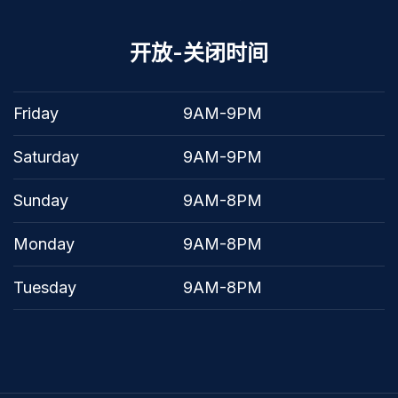
开放-关闭时间
Friday
9AM-9PM
Saturday
9AM-9PM
Sunday
9AM-8PM
Monday
9AM-8PM
Tuesday
9AM-8PM