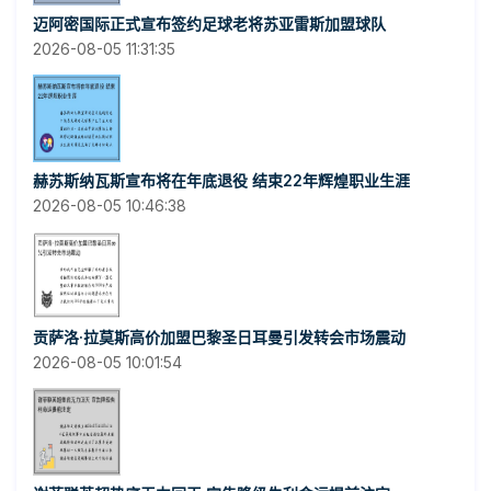
迈阿密国际正式宣布签约足球老将苏亚雷斯加盟球队
2026-08-05 11:31:35
赫苏斯纳瓦斯宣布将在年底退役 结束22年辉煌职业生涯
2026-08-05 10:46:38
贡萨洛·拉莫斯高价加盟巴黎圣日耳曼引发转会市场震动
2026-08-05 10:01:54