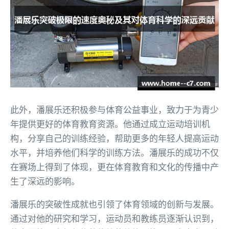
此外，潘展乐还积极参与体育公益事业，致力于为青少
年提供更好的体育教育资源。他通过成立运动培训机
构，分享自己的训练经验，帮助更多的年轻人提高运动
水平，并培养他们科学的训练方法。潘展乐的成功不仅
在赛场上得到了体现，更在体育教育和文化的传播中产
生了深远的影响。
潘展乐的突破性成就也引领了体育领域的创新与发展。
通过对他的研究和学习，运动员和教练员逐渐认识到，