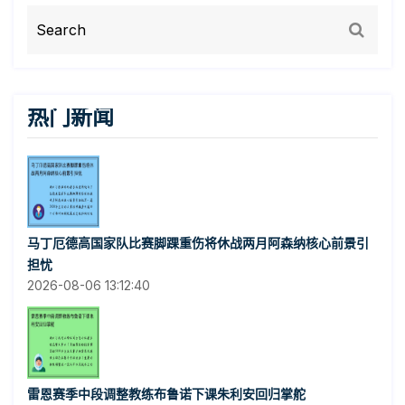
热门新闻
马丁厄德高国家队比赛脚踝重伤将休战两月阿森纳核心前景引
担忧
2026-08-06 13:12:40
雷恩赛季中段调整教练布鲁诺下课朱利安回归掌舵