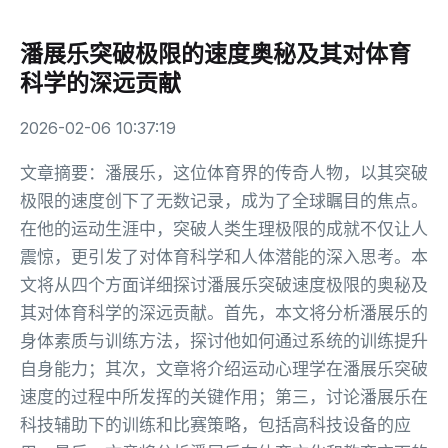
潘展乐突破极限的速度奥秘及其对体育
科学的深远贡献
2026-02-06 10:37:19
文章摘要：潘展乐，这位体育界的传奇人物，以其突破
极限的速度创下了无数记录，成为了全球瞩目的焦点。
在他的运动生涯中，突破人类生理极限的成就不仅让人
震惊，更引发了对体育科学和人体潜能的深入思考。本
文将从四个方面详细探讨潘展乐突破速度极限的奥秘及
其对体育科学的深远贡献。首先，本文将分析潘展乐的
身体素质与训练方法，探讨他如何通过系统的训练提升
自身能力；其次，文章将介绍运动心理学在潘展乐突破
速度的过程中所发挥的关键作用；第三，讨论潘展乐在
科技辅助下的训练和比赛策略，包括高科技设备的应