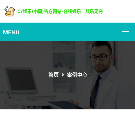
首页
案例中心