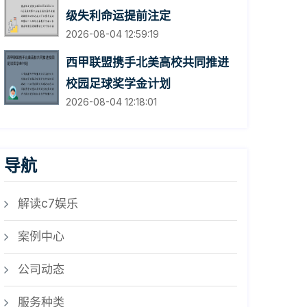
级失利命运提前注定
2026-08-04 12:59:19
西甲联盟携手北美高校共同推进
校园足球奖学金计划
2026-08-04 12:18:01
导航
解读c7娱乐
案例中心
公司动态
服务种类