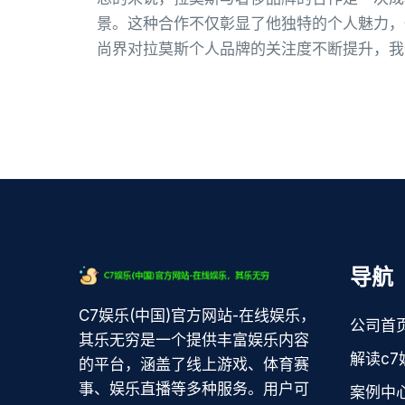
景。这种合作不仅彰显了他独特的个人魅力，
尚界对拉莫斯个人品牌的关注度不断提升，我
导航
C7娱乐(中国)官方网站-在线娱乐，
公司首
其乐无穷是一个提供丰富娱乐内容
解读c7
的平台，涵盖了线上游戏、体育赛
事、娱乐直播等多种服务。用户可
案例中