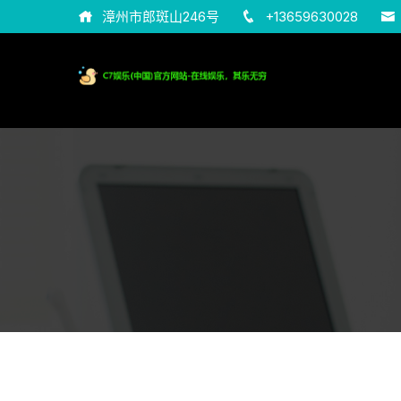
漳州市郎斑山246号
+13659630028