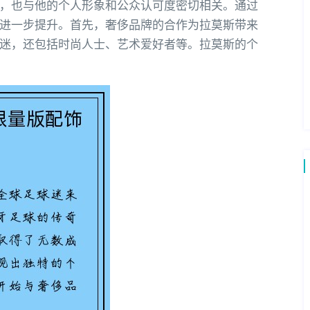
，也与他的个人形象和公众认可度密切相关。通过
进一步提升。首先，奢侈品牌的合作为拉莫斯带来
迷，还包括时尚人士、艺术爱好者等。拉莫斯的个