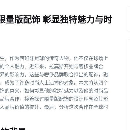
限量版配饰 彰显独特魅力与时
生，作为西班牙足球的传奇人物，他不仅在球场上
的个人魅力。近年来，拉莫斯开始与奢侈品牌合
界的影响力。这些与奢侈品牌联合推出的配饰，融
，成为了许多时尚人士追捧的对象。本文将从四个
饰的意义，如何彰显他的独特魅力以及他的时尚品
品牌合作，接着探讨限量版配饰的设计理念及其影
人品牌价值的提升，最后，分析这次合作在全球时