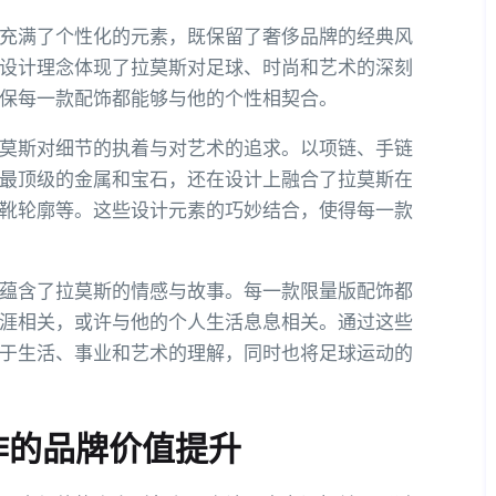
充满了个性化的元素，既保留了奢侈品牌的经典风
设计理念体现了拉莫斯对足球、时尚和艺术的深刻
保每一款配饰都能够与他的个性相契合。
莫斯对细节的执着与对艺术的追求。以项链、手链
最顶级的金属和宝石，还在设计上融合了拉莫斯在
靴轮廓等。这些设计元素的巧妙结合，使得每一款
蕴含了拉莫斯的情感与故事。每一款限量版配饰都
涯相关，或许与他的个人生活息息相关。通过这些
于生活、事业和艺术的理解，同时也将足球运动的
作的品牌价值提升