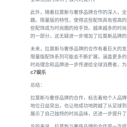
此外，随着拉莫斯与奢侈品牌合作的深入，全
趣。限量版的特性，使得这些配饰具有很高的
些配饰成为时尚圈的抢手货。越来越多的时尚
的一部分，这无疑进一步增加了拉莫斯品牌的
未来，拉莫斯与奢侈品牌的合作有着巨大的发
限量版配饰系列可能会不断扩展，涵盖更多的
时尚理念和品牌进一步传递给全球消费者，为
c7娱乐
总结：
拉莫斯与奢侈品牌的合作，标志着他个人品牌
地位日益突出，也让他成功地跨越了从足球到
展示了自己独特的时尚品味，还进一步提升了
总的来说，拉莫斯与奢侈品牌的合作是一次成