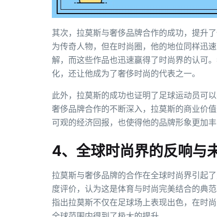
其次，拉莫斯与奢侈品牌合作的成功，提升了
为传奇人物，但在时尚圈，他的地位同样迅速
解，而这些作品也迅速赢得了时尚界的认可。
化，还让他成为了奢侈时尚的代表之一。
此外，拉莫斯的成功也证明了足球运动员可以
奢侈品牌合作的不断深入，拉莫斯的商业价值
可观的经济回报，也使得他的品牌形象更加丰
4、全球时尚界的反响与
拉莫斯与奢侈品牌的合作在全球时尚界引起了
度评价，认为这是体育与时尚完美结合的典范
指出拉莫斯不仅在足球场上表现出色，在时尚
全球范围内得到了极大的提升。