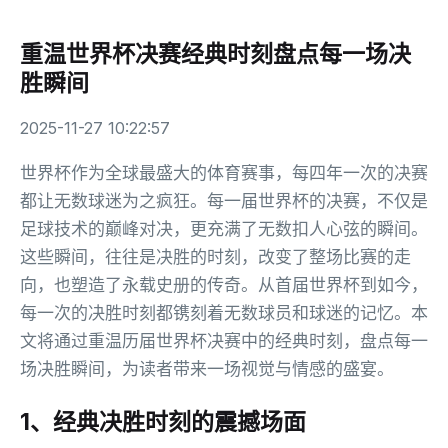
重温世界杯决赛经典时刻盘点每一场决
胜瞬间
2025-11-27 10:22:57
世界杯作为全球最盛大的体育赛事，每四年一次的决赛
都让无数球迷为之疯狂。每一届世界杯的决赛，不仅是
足球技术的巅峰对决，更充满了无数扣人心弦的瞬间。
这些瞬间，往往是决胜的时刻，改变了整场比赛的走
向，也塑造了永载史册的传奇。从首届世界杯到如今，
每一次的决胜时刻都镌刻着无数球员和球迷的记忆。本
文将通过重温历届世界杯决赛中的经典时刻，盘点每一
场决胜瞬间，为读者带来一场视觉与情感的盛宴。
1、经典决胜时刻的震撼场面