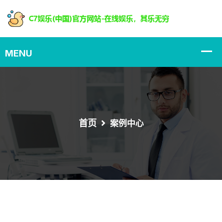
首页
案例中心