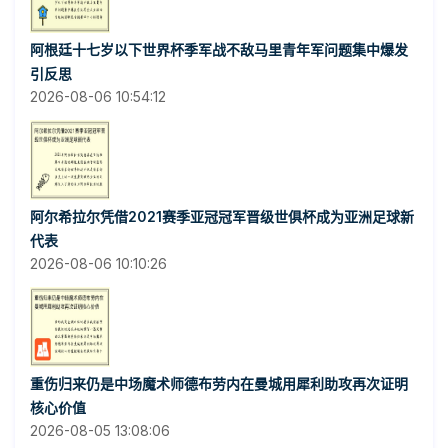
阿根廷十七岁以下世界杯季军战不敌马里青年军问题集中爆发
引反思
2026-08-06 10:54:12
阿尔希拉尔凭借2021赛季亚冠冠军晋级世俱杯成为亚洲足球新
代表
2026-08-06 10:10:26
重伤归来仍是中场魔术师德布劳内在曼城用犀利助攻再次证明
核心价值
2026-08-05 13:08:06