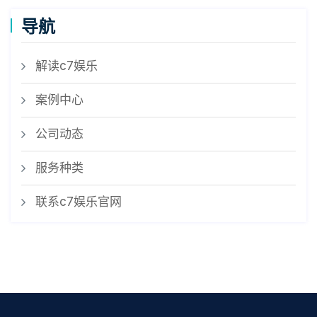
导航
解读c7娱乐
案例中心
公司动态
服务种类
联系c7娱乐官网