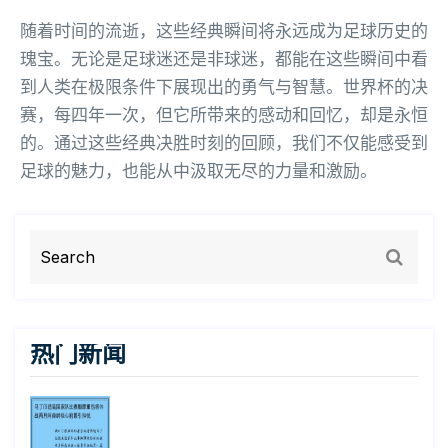
随着时间的流逝，这些经典瞬间将永远成为足球历史的
瑰宝。无论是足球迷还是非球迷，都能在这些瞬间中看
到人类在极限条件下展现出的勇气与智慧。世界杯的决
赛，每四年一次，但它所带来的感动和回忆，却是永恒
的。通过这些经典决胜时刻的回顾，我们不仅能感受到
足球的魅力，也能从中汲取无尽的力量和激励。
热门新闻