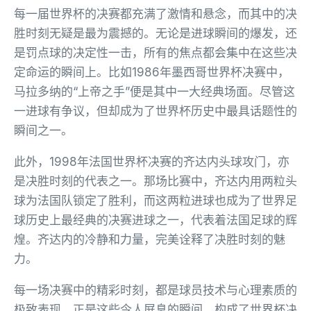
每一届世界杯的决赛都充满了激情和悬念，而其中的决
胜时刻无疑是最为震撼的。无论是进球瞬间的爆发，还
是罚点球的决定性一击，所有的焦点都会集中在这些决
定命运的瞬间上。比如1986年墨西哥世界杯决赛中，
马拉多纳的“上帝之手”便是其中一大经典场面。尽管这
一进球有争议，但却成为了世界杯历史中最具话题性的
瞬间之一。
此外，1998年法国世界杯决赛的齐达内头球攻门，亦
是决胜时刻的代表之一。那场比赛中，齐达内用两粒头
球为法国队锁定了胜利，而这两粒进球也成为了世界足
球历史上最经典的决赛进球之一，代表着法国足球的辉
煌。齐达内的冷静和力量，完美诠释了决胜时刻的魅
力。
每一场决赛中的精彩时刻，都是球员技术与心理素质的
极致表现。正是这些令人屏息的瞬间，构成了世界杯决