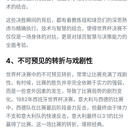
术的结合。
这些决胜瞬间的背后，都有着教练组和球员们的深思熟
虑与精确执行。技术与智慧的结合，使得世界杯决赛不
仅仅是一场身体的对抗，更是对球员智慧与决策能力的
全面考验。
4、不可预见的转折与戏剧性
世界杯决赛中的不可预见转折，常常让比赛充满了戏剧
性。有时候，比赛的胜负并非完全依赖于实力的强弱，
而是一些意外因素的发生，导致了比赛局势的剧烈变
化。1982年西班牙世界杯决赛，意大利与西德的比赛
中，西德队在比赛最后阶段奋力反击，但最终由于体力
不支和意大利队的快速反击，意大利最终以3:1的比分
赢得了比赛。这一场比赛的转折，堪称经典。