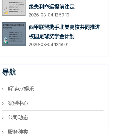
级失利命运提前注定
2026-08-04 12:59:19
西甲联盟携手北美高校共同推进
校园足球奖学金计划
2026-08-04 12:18:01
导航
解读c7娱乐
案例中心
公司动态
服务种类