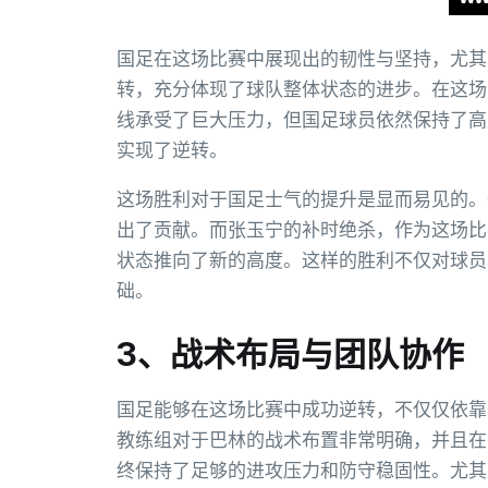
国足在这场比赛中展现出的韧性与坚持，尤其
转，充分体现了球队整体状态的进步。在这场
线承受了巨大压力，但国足球员依然保持了高
实现了逆转。
这场胜利对于国足士气的提升是显而易见的。
出了贡献。而张玉宁的补时绝杀，作为这场比
状态推向了新的高度。这样的胜利不仅对球员
础。
3、战术布局与团队协作
国足能够在这场比赛中成功逆转，不仅仅依靠
教练组对于巴林的战术布置非常明确，并且在
终保持了足够的进攻压力和防守稳固性。尤其