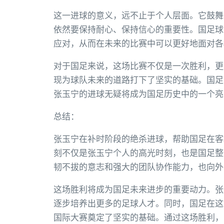
这一进球的意义，远不止于个人层面。它鼓舞
依然要保持耐心、保持信心的重要性。国足球
应对，从而在未来的比赛中可以更好地面对各
对于国足来说，这场比赛不仅是一次胜利，更
现为球队未来的道路打下了坚实的基础。国足
张玉宁的进球无疑将成为国足历史中的一个亮
总结：
张玉宁在补时阶段的绝杀进球，帮助国足在客
刻不仅是张玉宁个人的高光时刻，也是国足整
韧不拔的意志和强大的团队协作能力，也向外
这场胜利将成为国足未来进步的重要动力。张
逐步培养出更多的足球人才。同时，国足在这
国际大赛奠定了坚实的基础。通过这场胜利，