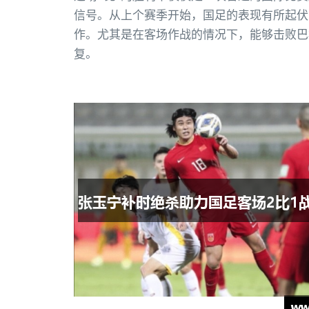
信号。从上个赛季开始，国足的表现有所起伏
作。尤其是在客场作战的情况下，能够击败巴
复。