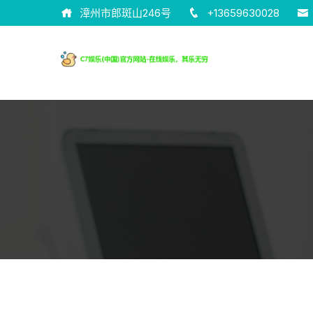
漳州市郎斑山246号
+13659630028