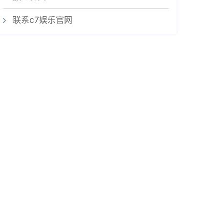
联系c7娱乐官网