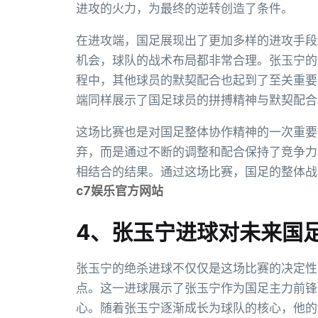
进攻的火力，为最终的逆转创造了条件。
在进攻端，国足展现出了更加多样的进攻手段
机会，球队的战术布局都非常合理。张玉宁的
程中，其他球员的默契配合也起到了至关重要
端同样展示了国足球员的拼搏精神与默契配合
这场比赛也是对国足整体协作精神的一次重要
弃，而是通过不断的调整和配合保持了竞争力
相结合的结果。通过这场比赛，国足的整体战
c7娱乐官方网站
4、张玉宁进球对未来国
张玉宁的绝杀进球不仅仅是这场比赛的决定性
点。这一进球展示了张玉宁作为国足主力前锋
心。随着张玉宁逐渐成长为球队的核心，他的