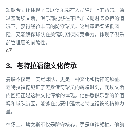
短期合同还体现了曼联俱乐部在人员管理上的智慧。通
过签署埃文斯，俱乐部能够在不增加长期财务负担的情
况下，获得经验丰富的防守球员。这种策略既降低风
险，又能确保球队在关键时期保持竞争力，体现了俱乐
部管理层的前瞻性。
c7
3、老特拉福德文化传承
曼联不仅是一支足球队，更是一种文化和精神的象征。
老特拉福德见证了无数传奇球员的辉煌时刻，而埃文斯
的回归正是这种文化传承的体现。他熟悉俱乐部的价值
观和球队氛围，能够在比赛中延续老特拉福德的精神力
量。
在场上，埃文斯不仅是防守核心，更是精神领袖。他的