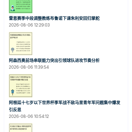
雷恩赛季中段调整教练布鲁诺下课朱利安回归掌舵
2026-08-06 12:29:03
阿森西奥前场串联能力突出引领球队进攻节奏分析
2026-08-06 11:39:54
阿根廷十七岁以下世界杯季军战不敌马里青年军问题集中爆发
引反思
2026-08-06 10:54:12