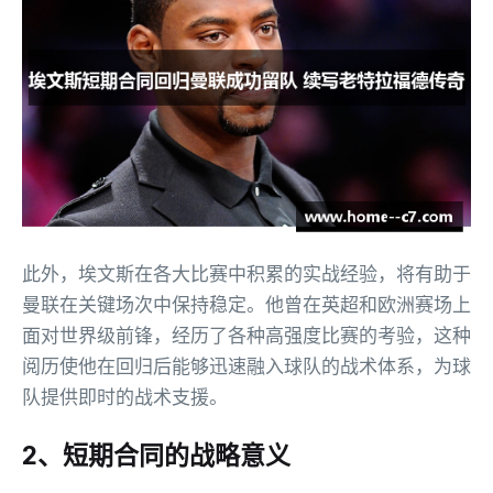
此外，埃文斯在各大比赛中积累的实战经验，将有助于
曼联在关键场次中保持稳定。他曾在英超和欧洲赛场上
面对世界级前锋，经历了各种高强度比赛的考验，这种
阅历使他在回归后能够迅速融入球队的战术体系，为球
队提供即时的战术支援。
2、短期合同的战略意义