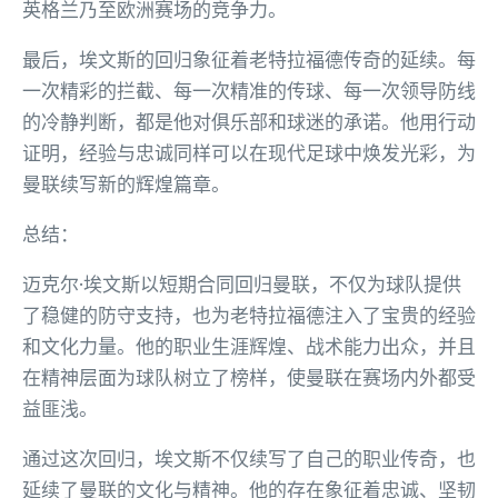
英格兰乃至欧洲赛场的竞争力。
最后，埃文斯的回归象征着老特拉福德传奇的延续。每
一次精彩的拦截、每一次精准的传球、每一次领导防线
的冷静判断，都是他对俱乐部和球迷的承诺。他用行动
证明，经验与忠诚同样可以在现代足球中焕发光彩，为
曼联续写新的辉煌篇章。
总结：
迈克尔·埃文斯以短期合同回归曼联，不仅为球队提供
了稳健的防守支持，也为老特拉福德注入了宝贵的经验
和文化力量。他的职业生涯辉煌、战术能力出众，并且
在精神层面为球队树立了榜样，使曼联在赛场内外都受
益匪浅。
通过这次回归，埃文斯不仅续写了自己的职业传奇，也
延续了曼联的文化与精神。他的存在象征着忠诚、坚韧