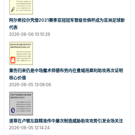
阿尔希拉尔凭借2021赛季亚冠冠军晋级世俱杯成为亚洲足球新
代表
2026-08-06 10:10:26
重伤归来仍是中场魔术师德布劳内在曼城用犀利助攻再次证明
核心价值
2026-08-05 13:08:06
道蒂在卢顿左路精准传中屡次制造威胁助攻攻势引发全场关注
2026-08-05 12:14:24