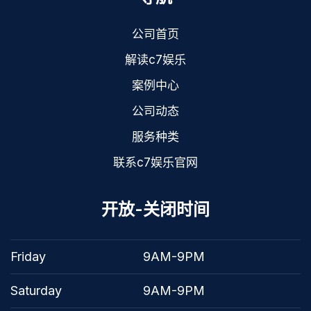
公司首页
解读c7娱乐
案例中心
公司动态
服务种类
联系c7娱乐官网
开放-关闭时间
Friday
9AM-9PM
Saturday
9AM-9PM