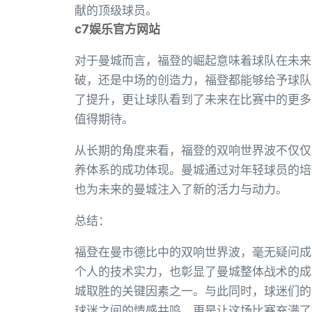
献的顶级球员。
c7娱乐官方网站
对于曼城而言，福登的崛起意味着球队在未来
破，还是中场的创造力，福登都能够给予球队
了提升，更让球队看到了未来在比赛中的更多
值得期待。
从长期的角度来看，福登的双响世界波不仅仅
养体系的成功体现。曼城通过对年轻球员的培
也为未来的曼城注入了新的活力与动力。
总结：
福登在曼市德比中的双响世界波，毫无疑问成
个人的技术实力，也彰显了曼城整体战术的成
城取胜的关键因素之一。与此同时，球迷们的
球迷之间的情感共鸣，更是让这场比赛充满了