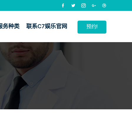
服务种类
联系c7娱乐官网
预约!