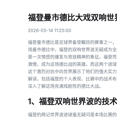
福登曼市德比大戏双响世
2026-05-14 11:25:00
福登曼市德比是足球界备受瞩目的赛事之一，
场曼市德比中，福登的双响世界波无疑成为全
是一次情感的爆发与竞技精神的象征。福登凭
激情，成为这场德比战的英雄。而这两个进球
这个激烈对抗中向世界展示了他们的强大实力
解读，包括福登的个人表现、比赛中的战术布
深入了解这场充满戏剧性的德比大战。
1、福登双响世界波的技
福登的两记世界波进球毫无疑问是本场比赛的