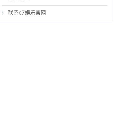
联系c7娱乐官网