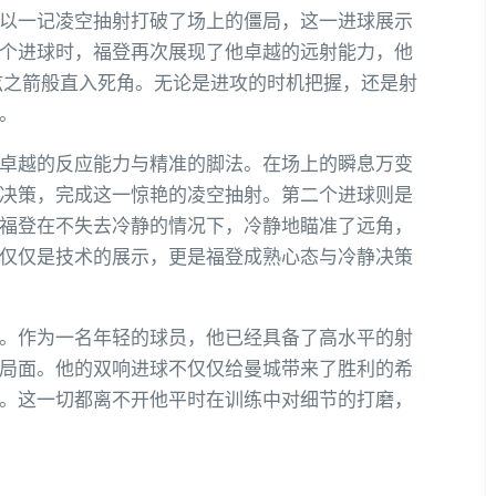
以一记凌空抽射打破了场上的僵局，这一进球展示
个进球时，福登再次展现了他卓越的远射能力，他
弦之箭般直入死角。无论是进攻的时机把握，还是射
。
卓越的反应能力与精准的脚法。在场上的瞬息万变
决策，完成这一惊艳的凌空抽射。第二个进球则是
福登在不失去冷静的情况下，冷静地瞄准了远角，
仅仅是技术的展示，更是福登成熟心态与冷静决策
。作为一名年轻的球员，他已经具备了高水平的射
局面。他的双响进球不仅仅给曼城带来了胜利的希
。这一切都离不开他平时在训练中对细节的打磨，