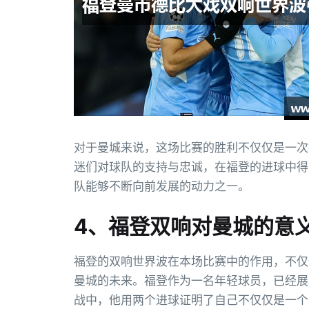
对于曼城来说，这场比赛的胜利不仅仅是一次
迷们对球队的支持与忠诚，在福登的进球中得
队能够不断向前发展的动力之一。
4、福登双响对曼城的意
福登的双响世界波在本场比赛中的作用，不仅
曼城的未来。福登作为一名年轻球员，已经展
战中，他用两个进球证明了自己不仅仅是一个