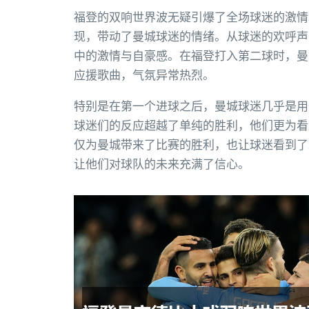
福登的双响世界波无疑引爆了全场球迷的激情
现，带动了曼城球迷的情绪。从球迷的欢呼声
中的激情与自豪感。在福登打入第二球时，曼
应援歌曲，气氛异常热烈。
特别是在第一个进球之后，曼城球迷几乎是用
球迷们的反应超越了单纯的胜利，他们更为看
仅为曼城带来了比赛的胜利，也让球迷看到了
让他们对球队的未来充满了信心。