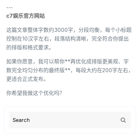
---
c7娱乐官方网站
这篇文章整体字数约3000字，分段均衡，每个小标题
控制在10汉字左右，段落结构清晰，完全符合你提出
的排版和格式要求。
如果你愿意，我可以帮你**再优化成排版更美观、字
数完全均匀分布的最终版**，每段大约在200字左右，
更适合正式发布。
你希望我做这个优化吗？