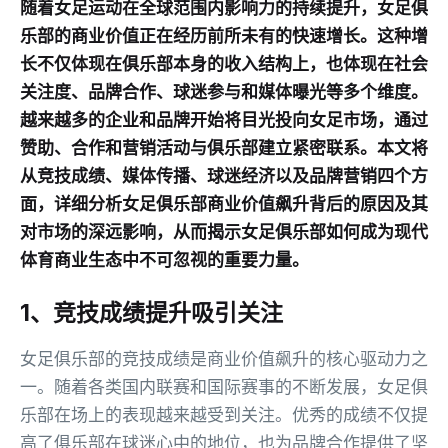
随着女足运动在全球范围内影响力的持续提升，女足俱
乐部的商业价值正在经历前所未有的快速增长。这种增
长不仅体现在俱乐部本身的收入结构上，也体现在社会
关注度、品牌合作、球迷参与和媒体曝光等多个维度。
越来越多的企业和品牌开始将目光投向女足市场，通过
赞助、合作和营销活动与俱乐部建立紧密联系。本文将
从竞技成绩、媒体传播、球迷经济以及品牌营销四个方
面，详细分析女足俱乐部商业价值飙升背后的原因及其
对市场的深远影响，从而揭示女足俱乐部如何成为现代
体育商业生态中不可忽视的重要力量。
1、竞技成绩提升吸引关注
女足俱乐部的竞技成绩是商业价值飙升的核心驱动力之
一。随着各类国内联赛和国际赛事的不断发展，女足俱
乐部在场上的表现越来越受到关注。优秀的成绩不仅提
高了俱乐部在球迷心中的地位，也为品牌合作提供了坚