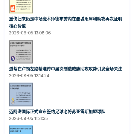
重伤归来仍是中场魔术师德布劳内在曼城用犀利助攻再次证明
核心价值
2026-08-05 13:08:06
道蒂在卢顿左路精准传中屡次制造威胁助攻攻势引发全场关注
2026-08-05 12:14:24
迈阿密国际正式宣布签约足球老将苏亚雷斯加盟球队
2026-08-05 11:31:35