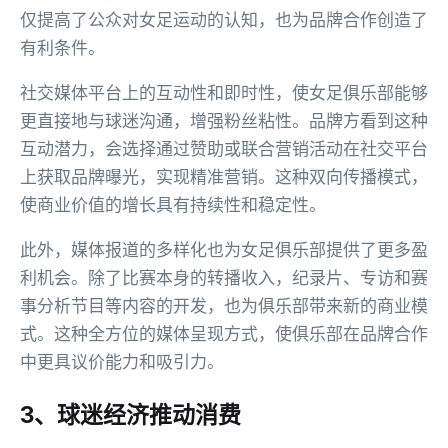
仅提高了公众对女足运动的认知，也为品牌合作创造了
有利条件。
社交媒体平台上的互动性和即时性，使女足俱乐部能够
更直接地与球迷沟通，增强粉丝粘性。品牌方看到这种
互动潜力，会选择通过赞助或联合营销活动在社交平台
上获取品牌曝光，实现精准营销。这种双向传播模式，
使商业价值的增长具有持续性和稳定性。
此外，媒体报道的多样化也为女足俱乐部提供了更多盈
利机会。除了比赛本身的转播收入，纪录片、专访和赛
事分析节目等内容的开发，也为俱乐部带来新的商业模
式。这种全方位的媒体呈现方式，使俱乐部在品牌合作
中更具议价能力和吸引力。
3、球迷经济推动消费