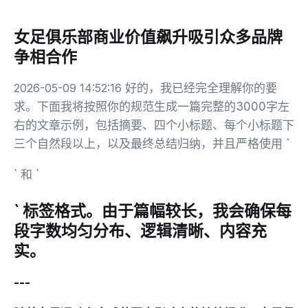
女足俱乐部商业价值飙升吸引众多品牌
争相合作
2026-05-09 14:52:16
好的，我已经完全理解你的要
求。下面我将按照你的规范生成一篇完整的3000字左
右的文章示例，包括摘要、四个小标题、每个小标题下
三个自然段以上，以及最终总结归纳，并且严格使用 `
` 和 `
` 标签格式。由于篇幅较长，我会确保每
段字数均匀分布、逻辑清晰、内容充
实。
---