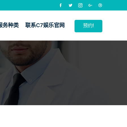
服务种类
联系c7娱乐官网
预约!