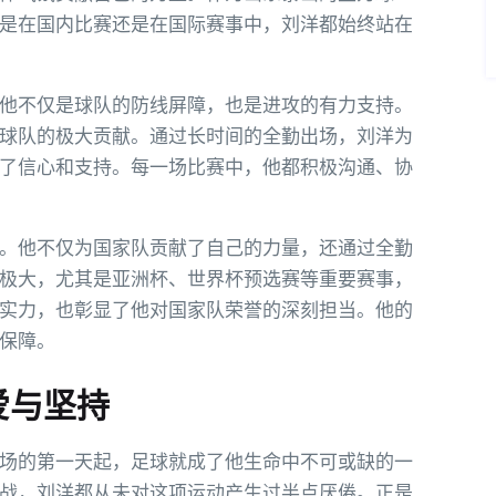
是在国内比赛还是在国际赛事中，刘洋都始终站在
他不仅是球队的防线屏障，也是进攻的有力支持。
球队的极大贡献。通过长时间的全勤出场，刘洋为
了信心和支持。每一场比赛中，他都积极沟通、协
。他不仅为国家队贡献了自己的力量，还通过全勤
极大，尤其是亚洲杯、世界杯预选赛等重要赛事，
实力，也彰显了他对国家队荣誉的深刻担当。他的
保障。
爱与坚持
场的第一天起，足球就成了他生命中不可或缺的一
战，刘洋都从未对这项运动产生过半点厌倦。正是