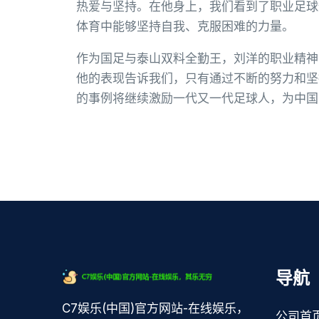
热爱与坚持。在他身上，我们看到了职业足球
体育中能够坚持自我、克服困难的力量。
作为国足与泰山双料全勤王，刘洋的职业精神
他的表现告诉我们，只有通过不断的努力和坚
的事例将继续激励一代又一代足球人，为中国
导航
C7娱乐(中国)官方网站-在线娱乐，
公司首