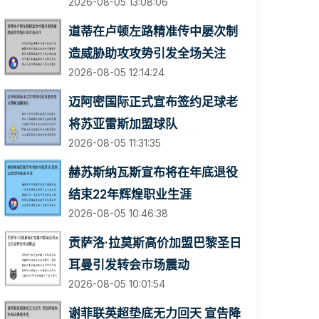
2026-08-05 13:08:06
道蒂在卢顿左路精准传中屡次制
造威胁助攻攻势引发全场关注
2026-08-05 12:14:24
迈阿密国际正式宣布签约足球老
将苏亚雷斯加盟球队
2026-08-05 11:31:35
赫苏斯纳瓦斯宣布将在年底退役
结束22年辉煌职业生涯
2026-08-05 10:46:38
贡萨洛·拉莫斯高价加盟巴黎圣日
耳曼引发转会市场震动
2026-08-05 10:01:54
谢菲联英超垫底无力回天 宣告降