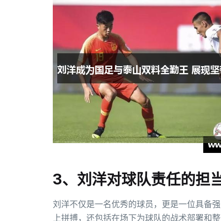
3、刘洋对球队责任的担
刘洋不仅是一名优秀的球员，更是一位具备强
上拼搏，还包括在场下为球队的战术部署和整