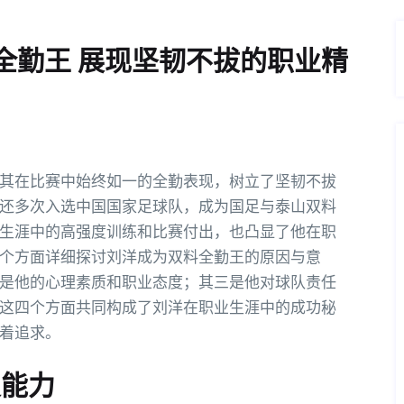
全勤王 展现坚韧不拔的职业精
其在比赛中始终如一的全勤表现，树立了坚韧不拔
还多次入选中国国家足球队，成为国足与泰山双料
生涯中的高强度训练和比赛付出，也凸显了他在职
个方面详细探讨刘洋成为双料全勤王的原因与意
是他的心理素质和职业态度；其三是他对球队责任
这四个方面共同构成了刘洋在职业生涯中的成功秘
着追求。
复能力