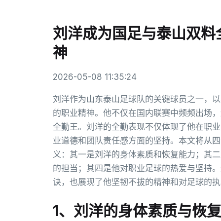
刘洋成为国足与泰山双料
神
2026-05-08 11:35:24
刘洋作为山东泰山足球队的关键球员之一，以
的职业精神。他不仅在国内联赛中频频出场，
全勤王。刘洋的全勤表现不仅体现了他在职业
业道德和团队责任感方面的坚持。本文将从四
义：其一是刘洋的身体素质和恢复能力；其二
的担当；其四是他对职业足球的热爱与坚持。
诀，也展现了他坚韧不拔的精神和对足球的执
1、刘洋的身体素质与恢