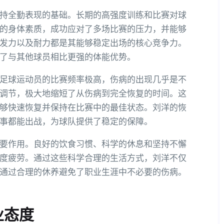
持全勤表现的基础。长期的高强度训练和比赛对球
的身体素质，成功应对了多场比赛的压力，并能够
发力以及耐力都是其能够稳定出场的核心竞争力。
了与其他球员相比更强的体能优势。
足球运动员的比赛频率极高，伤病的出现几乎是不
调节，极大地缩短了从伤病到完全恢复的时间。这
够快速恢复并保持在比赛中的最佳状态。刘洋的恢
事都能出战，为球队提供了稳定的保障。
要作用。良好的饮食习惯、科学的休息和坚持不懈
度疲劳。通过这些科学合理的生活方式，刘洋不仅
通过合理的休养避免了职业生涯中不必要的伤病。
业态度