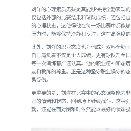
刘洋的心理素质无疑是其能够保持全勤表现的
仅包括外部的比赛结果和球队成绩，还包括自
的心理状态，这使得他在每一场比赛中都能够
压力时，能够保持冷静和专注，这在高强度的
此外，刘洋的职业态度也为他成为双料全勤王
自己肩负着不仅是个人成绩，更有球队乃至国
每一次训练都严谨认真。他的职业精神和态度
友和教练的尊重。正是这种坚守职业操守的态
易受伤。
更重要的是，刘洋在比赛中的心态调整能力非
己的情绪和状态，回到场上继续战斗。这种强
勤，还能在面对困难时依然能以最好的状态投