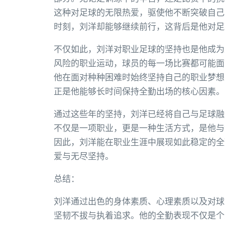
这种对足球的无限热爱，驱使他不断突破自己
时刻，刘洋却能够继续前行，这背后是他对足
不仅如此，刘洋对职业足球的坚持也是他成为
风险的职业运动，球员的每一场比赛都可能面
他在面对种种困难时始终坚持自己的职业梦想
正是他能够长时间保持全勤出场的核心因素。
通过这些年的坚持，刘洋已经将自己与足球融
不仅是一项职业，更是一种生活方式，是他与
因此，刘洋能在职业生涯中展现如此稳定的全
爱与无尽坚持。
总结：
刘洋通过出色的身体素质、心理素质以及对球
坚韧不拔与执着追求。他的全勤表现不仅是个