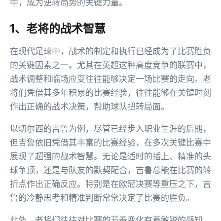
中，成为逆转局势的关键力量。
1、老将的战术智慧
在现代足球中，战术的制定和执行已经成为了比赛胜负
的关键因素之一。尤其在英超这种高度竞争的联赛中，
战术调整和临场应变往往能够决定一场比赛的走向。老
将们凭借其多年积累的比赛经验，往往能够在关键时刻
作出正确的战术决策，帮助球队扭转局面。
以切尔西的吉鲁为例，尽管已经步入职业生涯的后期，
但吉鲁依旧凭借其丰富的比赛经验，在多次关键比赛中
展现了超强的战术智慧。无论是适时的插上、精准的头
球争顶，还是与队友的默契配合，吉鲁总能在比赛的转
折点作出正确反应。特别是在欧冠决赛等重压之下，吉
鲁的冷静思考和精准判断常常决定了比赛的胜负。
此外，老将们往往对比赛的节奏变化有着敏锐的感知，