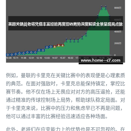
例如，曼联的卡里克在关键比赛中的表现便是心理素质
的典范。在面对强敌时，卡里克总能保持镇定，掌控比
赛节奏。他不仅在场上无畏应对对方的高压逼抢，还能
通过精准的传球控制场上局势，帮助球队稳定局面。对
于卡里克来说，比赛中的压力和焦虑早已不再是问题，
他可以通过丰富的比赛经验迅速适应各种场面。
此外，老将们在应变能力上的优势也是不可忽视的。在