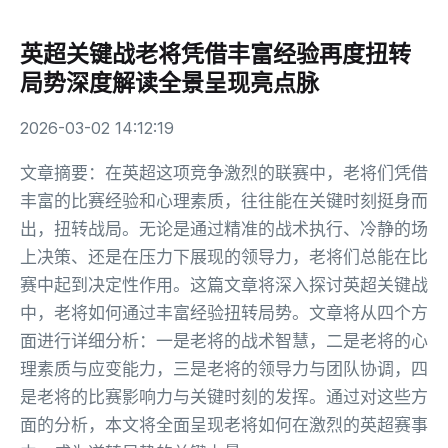
英超关键战老将凭借丰富经验再度扭转
局势深度解读全景呈现亮点脉
2026-03-02 14:12:19
文章摘要：在英超这项竞争激烈的联赛中，老将们凭借
丰富的比赛经验和心理素质，往往能在关键时刻挺身而
出，扭转战局。无论是通过精准的战术执行、冷静的场
上决策、还是在压力下展现的领导力，老将们总能在比
赛中起到决定性作用。这篇文章将深入探讨英超关键战
中，老将如何通过丰富经验扭转局势。文章将从四个方
面进行详细分析：一是老将的战术智慧，二是老将的心
理素质与应变能力，三是老将的领导力与团队协调，四
是老将的比赛影响力与关键时刻的发挥。通过对这些方
面的分析，本文将全面呈现老将如何在激烈的英超赛事