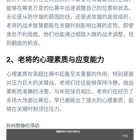
能够在瞬息万变的比赛中迅速调整自己的位置和状态。
无论是从防守端的稳固防线，还是进攻端的高效组织，
老将的战术智慧都能在关键时刻影响比赛的走势。即使
身处不利局面，他们也能通过细致入微的战术调整，找
到翻盘的机会。
2、老将的心理素质与应变能力
心理素质在英超比赛中起着至关重要的作用。特别是面
对压力巨大的关键战，老将们往往能够保持冷静，做出
果断而准确的决策。与年轻球员相比，老将们在经历了
多场大场面比赛后，早已磨砺出了强大的心理素质，能
够在关键时刻顶住压力。