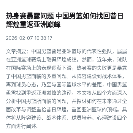
热身赛暴露问题 中国男篮如何找回昔日
辉煌重返亚洲巅峰
2026-02-07 10:38:17
文章摘要：中国男篮曾是亚洲篮球的代表性强队，屡屡
在亚洲篮球赛场上取得辉煌成绩。然而，近年来，球队
在国际赛场上的表现逐渐下滑，热身赛的失败更是暴露
了中国男篮面临的多重问题。从阵容建设到战术体系，
再到球员心态，乃至与国际篮球水平的差距，中国男篮
亟需找到重返亚洲巅峰的路径。本文将从四个方面深入
分析中国男篮所面临的问题，并探讨如何在未来通过全
面改革与调整重拾昔日辉煌，重回亚洲篮球的顶端。具
体将从阵容建设、战术体系、球员培养、心理建设四个
方面进行阐述。