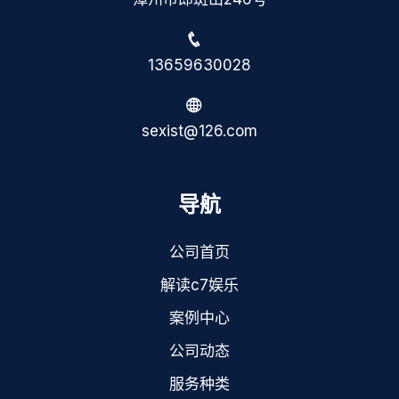
13659630028
sexist@126.com
导航
公司首页
解读c7娱乐
案例中心
公司动态
服务种类