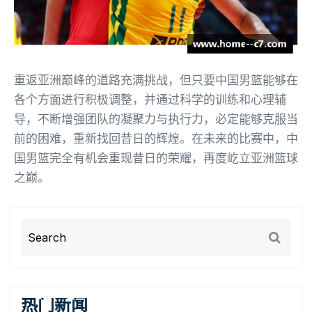
重返亚洲巅峰的道路充满挑战，但只要中国男篮能够在
各个方面进行积极调整，并通过科学的训练和心理辅
导，不断增强团队的凝聚力与执行力，必定能够克服当
前的困难，重新找回昔日的辉煌。在未来的比赛中，中
国男篮完全有机会重现昔日的荣耀，再度屹立亚洲篮球
之巅。
热门新闻