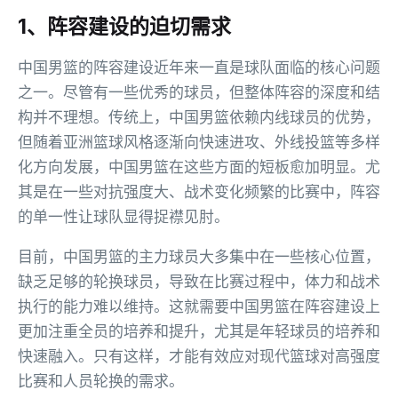
1、阵容建设的迫切需求
中国男篮的阵容建设近年来一直是球队面临的核心问题
之一。尽管有一些优秀的球员，但整体阵容的深度和结
构并不理想。传统上，中国男篮依赖内线球员的优势，
但随着亚洲篮球风格逐渐向快速进攻、外线投篮等多样
化方向发展，中国男篮在这些方面的短板愈加明显。尤
其是在一些对抗强度大、战术变化频繁的比赛中，阵容
的单一性让球队显得捉襟见肘。
目前，中国男篮的主力球员大多集中在一些核心位置，
缺乏足够的轮换球员，导致在比赛过程中，体力和战术
执行的能力难以维持。这就需要中国男篮在阵容建设上
更加注重全员的培养和提升，尤其是年轻球员的培养和
快速融入。只有这样，才能有效应对现代篮球对高强度
比赛和人员轮换的需求。