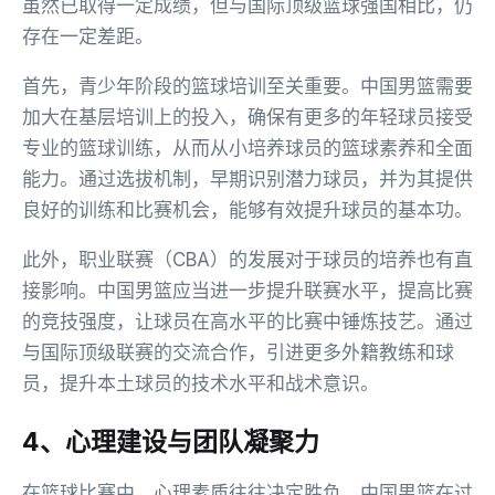
虽然已取得一定成绩，但与国际顶级篮球强国相比，仍
存在一定差距。
首先，青少年阶段的篮球培训至关重要。中国男篮需要
加大在基层培训上的投入，确保有更多的年轻球员接受
专业的篮球训练，从而从小培养球员的篮球素养和全面
能力。通过选拔机制，早期识别潜力球员，并为其提供
良好的训练和比赛机会，能够有效提升球员的基本功。
此外，职业联赛（CBA）的发展对于球员的培养也有直
接影响。中国男篮应当进一步提升联赛水平，提高比赛
的竞技强度，让球员在高水平的比赛中锤炼技艺。通过
与国际顶级联赛的交流合作，引进更多外籍教练和球
员，提升本土球员的技术水平和战术意识。
4、心理建设与团队凝聚力
在篮球比赛中，心理素质往往决定胜负。中国男篮在过