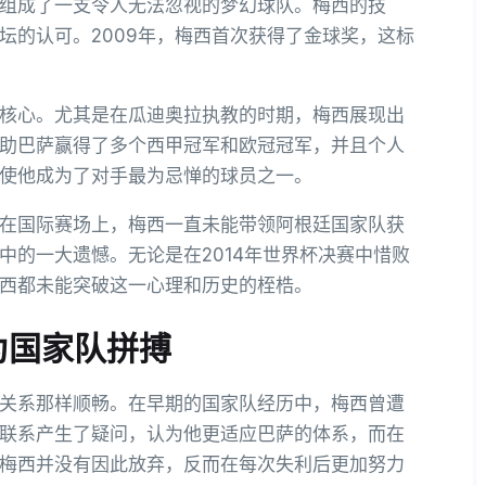
组成了一支令人无法忽视的梦幻球队。梅西的技
坛的认可。2009年，梅西首次获得了金球奖，这标
核心。尤其是在瓜迪奥拉执教的时期，梅西展现出
助巴萨赢得了多个西甲冠军和欧冠冠军，并且个人
使他成为了对手最为忌惮的球员之一。
在国际赛场上，梅西一直未能带领阿根廷国家队获
中的一大遗憾。无论是在2014年世界杯决赛中惜败
西都未能突破这一心理和历史的桎梏。
为国家队拼搏
关系那样顺畅。在早期的国家队经历中，梅西曾遭
联系产生了疑问，认为他更适应巴萨的体系，而在
梅西并没有因此放弃，反而在每次失利后更加努力