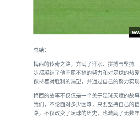
总结：
梅西的传奇之路，充满了汗水、拼搏与坚持。
步都凝结了他不屈不挠的努力和对足球的热爱
保持着对胜利的渴望，并通过自己的努力实现
梅西的故事不仅仅是一个关于足球天赋的故事
我们，不论面对多少困难，只要坚持自己的信
路，不仅改变了足球的历史，也激励了无数年