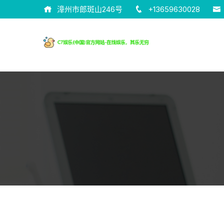
漳州市郎斑山246号
+13659630028