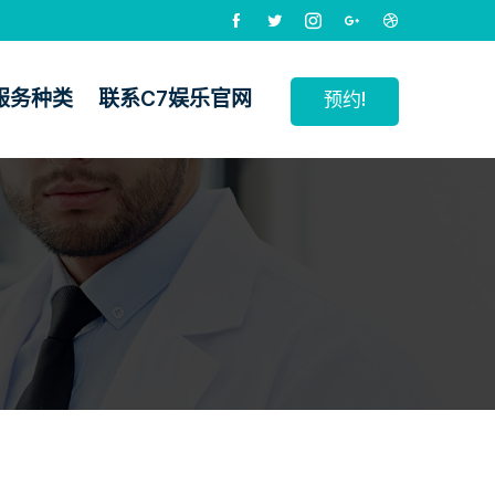
服务种类
联系c7娱乐官网
预约!