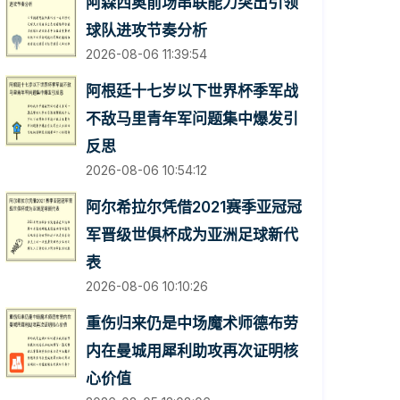
阿森西奥前场串联能力突出引领
球队进攻节奏分析
2026-08-06 11:39:54
阿根廷十七岁以下世界杯季军战
不敌马里青年军问题集中爆发引
反思
2026-08-06 10:54:12
阿尔希拉尔凭借2021赛季亚冠冠
军晋级世俱杯成为亚洲足球新代
表
2026-08-06 10:10:26
重伤归来仍是中场魔术师德布劳
内在曼城用犀利助攻再次证明核
心价值