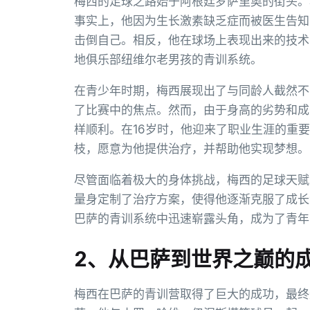
梅西的足球之路始于阿根廷罗萨里奥的街头。
事实上，他因为生长激素缺乏症而被医生告知
击倒自己。相反，他在球场上表现出来的技术
地俱乐部纽维尔老男孩的青训系统。
在青少年时期，梅西展现出了与同龄人截然不
了比赛中的焦点。然而，由于身高的劣势和成
样顺利。在16岁时，他迎来了职业生涯的重
枝，愿意为他提供治疗，并帮助他实现梦想。
尽管面临着极大的身体挑战，梅西的足球天赋
量身定制了治疗方案，使得他逐渐克服了成长
巴萨的青训系统中迅速崭露头角，成为了青年
2、从巴萨到世界之巅的
梅西在巴萨的青训营取得了巨大的成功，最终