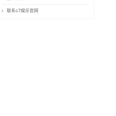
联系c7娱乐官网