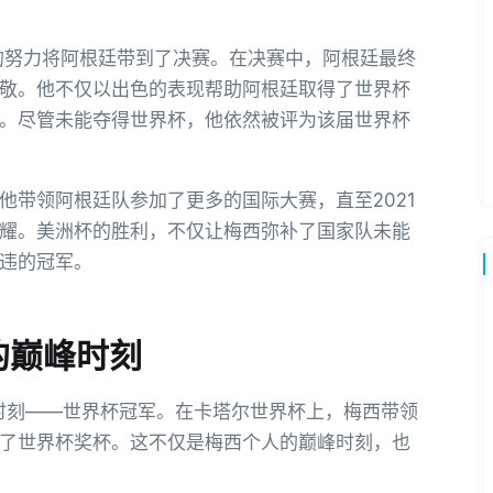
人的努力将阿根廷带到了决赛。在决赛中，阿根廷最终
敬。他不仅以出色的表现帮助阿根廷取得了世界杯
。尽管未能夺得世界杯，他依然被评为该届世界杯
他带领阿根廷队参加了更多的国际大赛，直至2021
耀。美洲杯的胜利，不仅让梅西弥补了国家队未能
违的冠军。
的巅峰时刻
的时刻——世界杯冠军。在卡塔尔世界杯上，梅西带领
了世界杯奖杯。这不仅是梅西个人的巅峰时刻，也