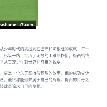
从少年时代的挑战到在巴萨和阿根廷的成就，每一
。尽管一路上经历了无数的困难与挫折，梅西始终
了从青涩少年到世界杯冠军的蜕变。
，更是一个关于坚持与梦想的故事。他的成功告诉
念，最终都能迎来属于自己的辉煌。梅西的传奇之
轻球员追求自己的梦想。