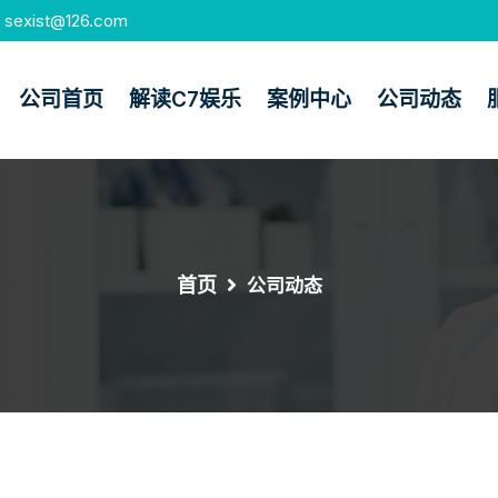
sexist@126.com
公司首页
解读c7娱乐
案例中心
公司动态
首页
公司动态