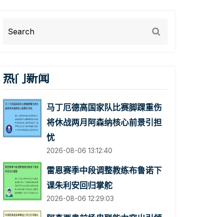
热门新闻
马丁厄德高国家队比赛脚踝重伤
将休战两月阿森纳核心前景引担
忧
2026-08-06 13:12:40
雷恩赛季中段调整教练布鲁诺下
课朱利安回归掌舵
2026-08-06 12:29:03