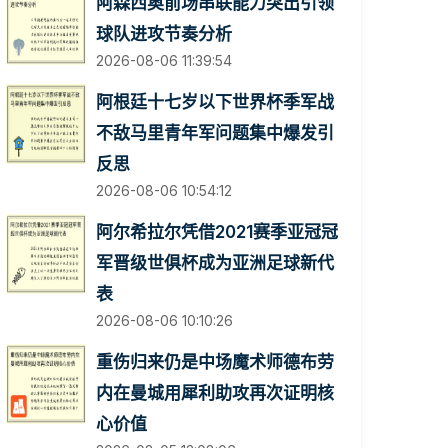
阿森西奥前场串联能力突出引领
球队进攻节奏分析
2026-08-06 11:39:54
阿根廷十七岁以下世界杯季军战
不敌马里青年军问题集中爆发引
反思
2026-08-06 10:54:12
阿尔希拉尔凭借2021赛季亚冠冠
军晋级世俱杯成为亚洲足球新代
表
2026-08-06 10:10:26
重伤归来仍是中场魔术师德布劳
内在曼城用犀利助攻再次证明核
心价值