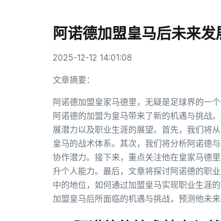
阿诺德加盟皇马后未来发
2025-12-12 14:01:08
文章摘要：
阿诺德加盟皇家马德里，无疑是足球界的一个
阿诺德的加盟为皇马带来了新的机遇与挑战。
展潜力以及职业生涯的展望。首先，我们将从
皇马的战术体系。其次，我们将分析阿诺德与
协作潜力。接下来，重点关注他在皇家马德里
升个人能力。最后，文章将探讨阿诺德的职业
中的地位，如何通过加盟皇马实现职业生涯的
加盟皇马后所面临的机遇与挑战，预测他未来