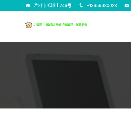
漳州市郎斑山246号
+13659630028