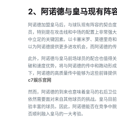
2、阿诺德与皇马现有阵
阿诺德加盟皇马后，与球队现有阵容的契合度
员，特别是在攻击线和中场的配置上非常强大
中立足的关键因素。以卡塞米罗、莫德里奇和
以为阿诺德提供更多进攻机会，而阿诺德的传
此外，阿诺德与皇马前场球员的配合也值得关
破和速度优势，将与阿诺德的传中和跑动形成
下，阿诺德的高质量传中能够为这些前锋提供
c7娱乐官网
然而，阿诺德的到来也意味着皇马的右后卫位
依然需要面对来自其他球员的挑战。皇马目前
验丰富的球员。因此，阿诺德能否在竞争中脱
否顺利融入皇马的一大考验。