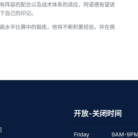
有阵容的配合以及战术体系的适应，阿诺德有望进
下自己的印记。
高水平比赛中的锻炼，他将不断积累经验，并在俱
开放-关闭时间
页
Friday
9AM-9P