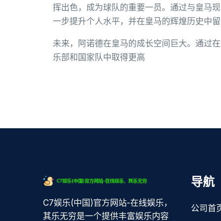
挥出色，成为球队的重要一员。通过与皇马现
一步提升个人水平，并在皇马的辉煌历史中留
未来，阿诺德在皇马的成长空间巨大。通过在
乐部和国家队中取得更高
导航
C7娱乐(中国)官方网站-在线娱乐，
公司首
其乐无穷是一个提供丰富娱乐内容