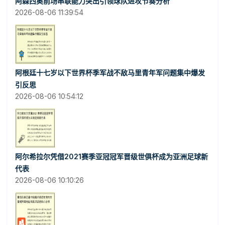
阿森西奥前场串联能力突出引领球队进攻节奏分析
2026-08-06 11:39:54
阿根廷十七岁以下世界杯季军战不敌马里青年军问题集中爆发
引反思
2026-08-06 10:54:12
阿尔希拉尔凭借2021赛季亚冠冠军晋级世俱杯成为亚洲足球新
代表
2026-08-06 10:10:26