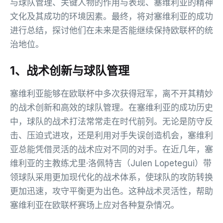
与球队管理、关键人物的作用与表现、塞维利亚的精神
文化及其成功的环境因素。最终，将对塞维利亚的成功
进行总结，探讨他们在未来是否能继续保持欧联杯的统
治地位。
1、战术创新与球队管理
塞维利亚能够在欧联杯中多次获得冠军，离不开其精妙
的战术创新和高效的球队管理。在塞维利亚的成功历史
中，球队的战术打法常常走在时代前列。无论是防守反
击、压迫式进攻，还是利用对手失误创造机会，塞维利
亚总能凭借灵活的战术应对不同的对手。在近几年，塞
维利亚的主教练尤里·洛佩特吉（Julen Lopetegui）带
领球队采用更加现代化的战术体系，使球队的攻防转换
更加迅速，攻守平衡更为出色。这种战术灵活性，帮助
塞维利亚在欧联杯赛场上应对各种复杂情况。