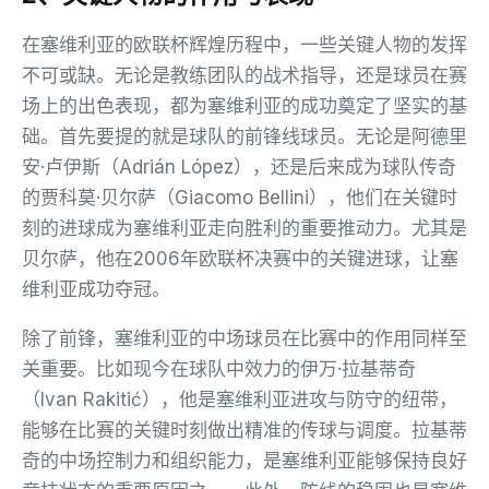
在塞维利亚的欧联杯辉煌历程中，一些关键人物的发挥
不可或缺。无论是教练团队的战术指导，还是球员在赛
场上的出色表现，都为塞维利亚的成功奠定了坚实的基
础。首先要提的就是球队的前锋线球员。无论是阿德里
安·卢伊斯（Adrián López），还是后来成为球队传奇
的贾科莫·贝尔萨（Giacomo Bellini），他们在关键时
刻的进球成为塞维利亚走向胜利的重要推动力。尤其是
贝尔萨，他在2006年欧联杯决赛中的关键进球，让塞
维利亚成功夺冠。
除了前锋，塞维利亚的中场球员在比赛中的作用同样至
关重要。比如现今在球队中效力的伊万·拉基蒂奇
（Ivan Rakitić），他是塞维利亚进攻与防守的纽带，
能够在比赛的关键时刻做出精准的传球与调度。拉基蒂
奇的中场控制力和组织能力，是塞维利亚能够保持良好