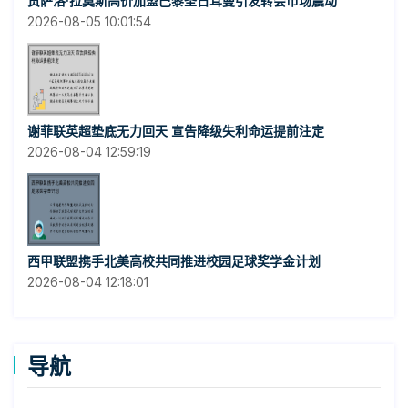
贡萨洛·拉莫斯高价加盟巴黎圣日耳曼引发转会市场震动
2026-08-05 10:01:54
谢菲联英超垫底无力回天 宣告降级失利命运提前注定
2026-08-04 12:59:19
西甲联盟携手北美高校共同推进校园足球奖学金计划
2026-08-04 12:18:01
导航