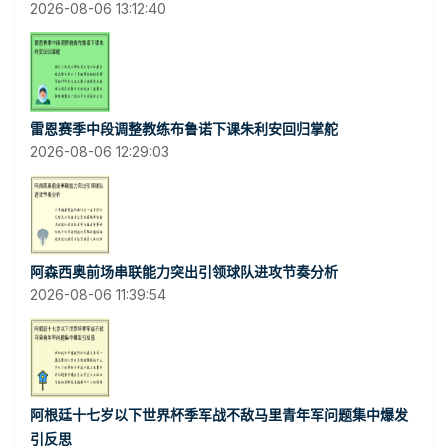
2026-08-06 13:12:40
雷恩赛季中段调整教练布鲁诺下课朱利安回归掌舵
2026-08-06 12:29:03
阿森西奥前场串联能力突出引领球队进攻节奏分析
2026-08-06 11:39:54
阿根廷十七岁以下世界杯季军战不敌马里青年军问题集中爆发
引反思