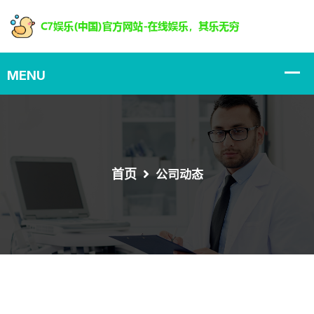
首页
公司动态