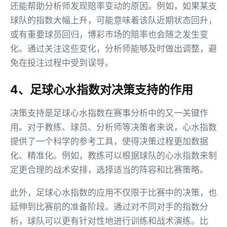
还能帮助分析师发现赔率变动的原因。例如，如果某支
球队的指数大幅上升，可能意味着该队近期状态回升，
或有重要球员回归，博彩市场的赔率也会随之发生变
化。通过关注这些变化，分析师能够及时做出调整，避
免在投注过程中受到误导。
4、足球心水指数对决策支持的作用
决策支持是足球心水指数在赛事分析中的又一关键作
用。对于教练、球员、分析师等决策者来说，心水指数
提供了一个科学的参考工具，使得决策过程更加数据
化、精准化。例如，教练可以根据球队的心水指数来制
定更合理的战术安排，选择适当的阵容和比赛策略。
此外，足球心水指数的应用不仅限于比赛中的决策，也
延伸到比赛前的准备阶段。通过对不同对手的指数分
析，球队可以更有针对性地进行训练和战术演练。比