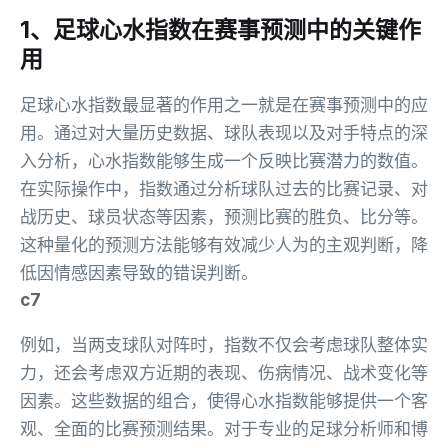
1、足球心水指数在赛事预测中的关键作
用
足球心水指数最显著的作用之一就是在赛事预测中的应
用。通过对大量历史数据、球队表现以及对手特点的深
入分析，心水指数能够生成一个反映比赛潜力的数值。
在实际操作中，指数通过分析球队过去的比赛记录、对
战历史、球员状态等因素，预测比赛的胜负、比分等。
这种量化的预测方法能够有效减少人为的主观判断，降
低因情感因素导致的错误判断。
c7
例如，当两支球队对阵时，指数不仅会考虑球队整体实
力，还会考虑双方近期的表现、伤病情况、战术变化等
因素。这些数据的组合，使得心水指数能够提供一个客
观、全面的比赛预测结果。对于专业的足球分析师和博