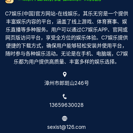
C7娱乐(中国)官方网站-在线娱乐，其乐无穷是一个提供
丰富娱乐内容的平台，涵盖了线上游戏、体育赛事、娱
乐直播等多种服务。用户可以通过C7娱乐APP、官网或
网页版访问平台，享受全方位的娱乐体验。C7娱乐提供
便捷的下载方式，确保用户能够轻松安装并使用平台，
随时参与各种娱乐活动。无论是在手机、电脑端，C7娱
乐都为用户提供高质量、丰富多样的娱乐选择。
漳州市郎斑山246号
13659630028
sexist@126.com