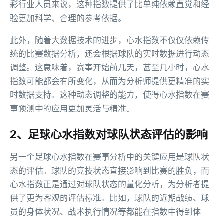
彩行业人员来说，这种指数提供了比单纯依赖直觉和经
验更加科学、合理的参考依据。
此外，随着大数据技术的进步，心水指数不仅仅依赖传
统的比赛数据分析，还会根据球队的实时数据进行动态
调整。这意味着，赛事开始前几天，甚至几小时，心水
指数可能都会有所变化，从而为分析师提供更精准的实
时数据支持。这种动态调整的能力，使得心水指数在赛
事预测中的应用更加灵活与精准。
2、足球心水指数对球队状态评估的影响
另一个足球心水指数在赛事分析中的关键应用是球队状
态的评估。球队的竞技状态直接影响到比赛的胜负，而
心水指数正是通过对球队状态的量化分析，为分析者提
供了更为客观的评估标准。比如，球队的近期战绩、球
员的身体状况、战术执行情况等都能在指数中得到体