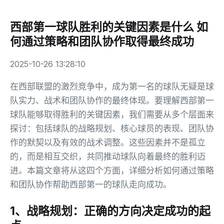
西部第一球队胜利的关键因素是什么 如
何通过策略和团队协作取得最终成功
2025-10-26 13:28:10
在西部联盟的激烈竞争中，成为第一名的球队无疑是球
队实力、战术和团队协作的最终体现。要理解西部第一
球队能够取得胜利的关键因素，我们需要从多个层面来
探讨：包括球队的战略规划、核心球员的表现、团队协
作的默契以及有效的战术调整。这些因素并不是孤立
的，而是相互交织，共同推动球队向着最终的胜利迈
进。本篇文章将从这四个方面，详细分析如何通过策略
和团队协作帮助西部第一的球队走向成功。
1、战略规划：正确的方向决定成功的起