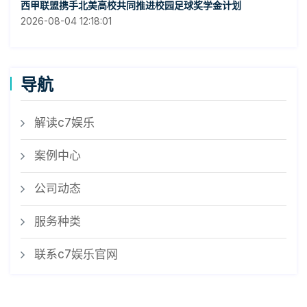
西甲联盟携手北美高校共同推进校园足球奖学金计划
2026-08-04 12:18:01
导航
解读c7娱乐
案例中心
公司动态
服务种类
联系c7娱乐官网