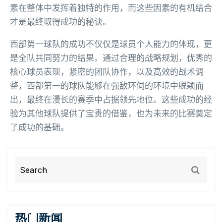
素在整体中发挥着独特的作用，而这些因素的有机结合
才是最终取得成功的秘诀。
西部第一球队的成功不仅仅是球员个人能力的体现，更
是全队共同努力的结果。通过合理的战略规划，优秀的
核心球员表现，紧密的团队协作，以及高效的战术调
整，西部第一的球队能够在强敌环伺的环境中脱颖而
出，最终在漫长的赛季中占据领先地位。这些成功的经
验为其他球队提供了宝贵的借鉴，也为未来的比赛奠定
了成功的基础。
热门新闻