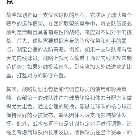
点
战略规划是每一支优秀球队的基石，它决定了球队整个
赛季的运作框架。在西部联盟的竞争中，每支队伍都必
须制定清晰且具备前瞻性的战略，来应对不同对手的挑
战。首先，球队需要根据自身的阵容优势和对手的弱
点，制定合适的攻防策略。例如，如果一支球队拥有强
大的内线球员，战略上就可以偏重于通过内线进攻来制
造优势；如果外线投篮出色，则应当加大外线进攻的比
重，打乱对方的防守布置。
其次，战略规划也包括如何调整球员的使用和轮换策
略。西部第一的球队往往在球员轮换和体力分配方面做
得尤为出色。通过合理的轮换，能够让球队的核心球员
保持良好的竞技状态，避免因体力透支而影响整体发
挥。此外，战术布置不仅是针对特定对手进行调整，还
需要考虑到球队的长期发展，确保球员在整个赛季中的